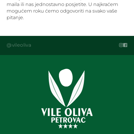
maila ili nas jednostavno posjetite. U najkraćem
mogućem roku ćemo odgovoriti na svako vaše
pitanje.
@vileoliva